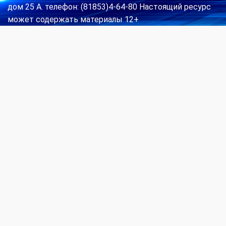
дом 25 А. телефон: (81853)4-64-80 Настоящий ресурс
может содержать материалы 12+