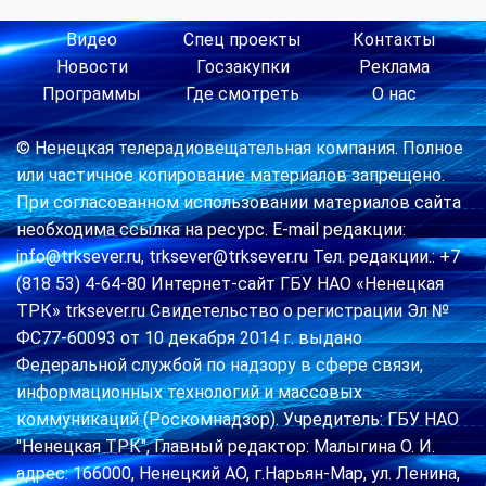
Видео
Спец проекты
Контакты
Новости
Госзакупки
Реклама
Программы
Где смотреть
О нас
© Ненецкая телерадиовещательная компания. Полное
или частичное копирование материалов запрещено.
При согласованном использовании материалов сайта
необходима ссылка на ресурс. E-mail редакции:
info@trksever.ru, trksever@trksever.ru Тел. редакции.: +7
(818 53) 4-64-80 Интернет-сайт ГБУ НАО «Ненецкая
ТРК» trksever.ru Свидетельство о регистрации Эл №
ФС77-60093 от 10 декабря 2014 г. выдано
Федеральной службой по надзору в сфере связи,
информационных технологий и массовых
коммуникаций (Роскомнадзор). Учредитель: ГБУ НАО
"Ненецкая ТРК", Главный редактор: Малыгина О. И.
адрес: 166000, Ненецкий АО, г.Нарьян-Мар, ул. Ленина,