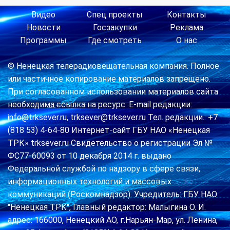
Видео
Спец проекты
Контакты
Новости
Госзакупки
Реклама
Программы
Где смотреть
О нас
© Ненецкая телерадиовещательная компания. Полное
или частичное копирование материалов запрещено.
При согласованном использовании материалов сайта
необходима ссылка на ресурс. E-mail редакции:
info@trksever.ru, trksever@trksever.ru Тел. редакции.: +7
(818 53) 4-64-80 Интернет-сайт ГБУ НАО «Ненецкая
ТРК» trksever.ru Свидетельство о регистрации Эл №
ФС77-60093 от 10 декабря 2014 г. выдано
Федеральной службой по надзору в сфере связи,
информационных технологий и массовых
коммуникаций (Роскомнадзор). Учредитель: ГБУ НАО
"Ненецкая ТРК", Главный редактор: Малыгина О. И.
адрес: 166000, Ненецкий АО, г.Нарьян-Мар, ул. Ленина,