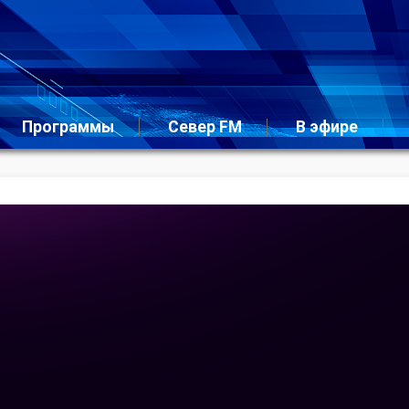
Программы
Север FM
В эфире