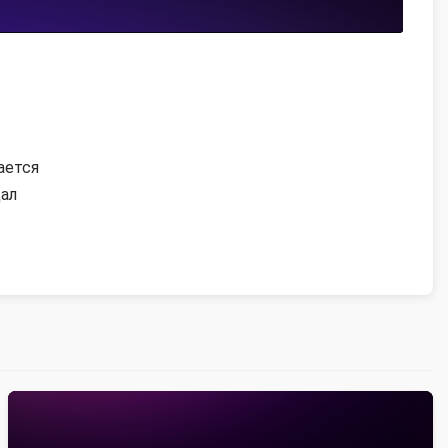
ается
дал