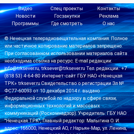
Видео
Спец проекты
Контакты
Новости
Госзакупки
Реклама
Программы
Где смотреть
О нас
© Ненецкая телерадиовещательная компания. Полное
или частичное копирование материалов запрещено.
При согласованном использовании материалов сайта
необходима ссылка на ресурс. E-mail редакции:
info@trksever.ru, trksever@trksever.ru Тел. редакции.: +7
(818 53) 4-64-80 Интернет-сайт ГБУ НАО «Ненецкая
ТРК» trksever.ru Свидетельство о регистрации Эл №
ФС77-60093 от 10 декабря 2014 г. выдано
Федеральной службой по надзору в сфере связи,
информационных технологий и массовых
коммуникаций (Роскомнадзор). Учредитель: ГБУ НАО
"Ненецкая ТРК", Главный редактор: Малыгина О. И.
адрес: 166000, Ненецкий АО, г.Нарьян-Мар, ул. Ленина,