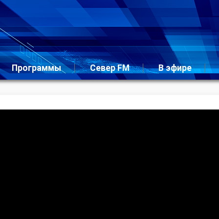
Программы
Север FM
В эфире