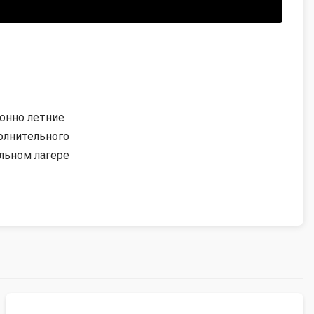
ионно летние
олнительного
льном лагере