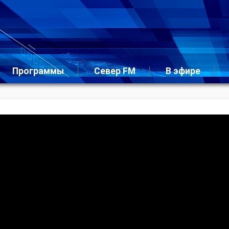
Программы
Север FM
В эфире