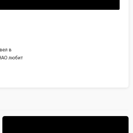
вел в
«НАО любит