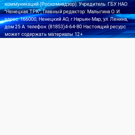
коммуникаций (Роскомнадзор). Учредитель: ГБУ НАО
"Ненецкая ТРК", Главный редактор: Малыгина О. И.
адрес: 166000, Ненецкий АО, г.Нарьян-Мар, ул. Ленина,
дом 25 А. телефон: (81853)4-64-80 Настоящий ресурс
может содержать материалы 12+