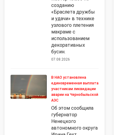
созданию
«Браслета дружбы
и удачи» в технике
узлового плетения
макраме с
использованием
декоративных
бусин.
07.08.2026
В НАО установлена
единовременная выплата
участникам ликвидации
аварии на Чернобыльской
АЭС
Об этом сообщила
губернатор
Ненецкого
автономного округа
Ирина Гехт