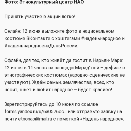
Фото: Этнокультурный центр НАО
Принять участие в акции легко!
Онлайн: 12 июня выложите фото в национальном
костюме ВКонтакте с хэштегами
#наденьнародное
и
#наденьнародноенаДеньРоссии
.
Офлайн, для тех, кто живёт да гостит в Нарьян-Маре:
12 июня в 11 часов на площади Марад’ сей – дефиле в
этнографических костюмах (народно-сценические не
участвуют). Ждём семьи, землячества, всех, кто
носит, шьёт и любит народное – будет красиво!
Зарегистрируйтесь до 10 июня по ссылке
forms.yandex.ru/u/6a0576cc...
или отправьте заявку на
почту
etnonao@mail.ru
с пометкой «Надень народное».