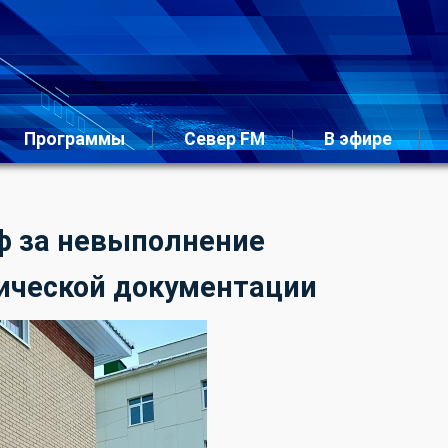
Программы
Север FM
В эфире
ф за невыполнение
ической документации