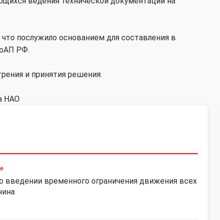
ющихся ведения технической документации на
 что послужило основанием для составления в
КоАП РФ.
рения и принятия решения.
а НАО
ие
о введении временного ограничения движения всех
нина