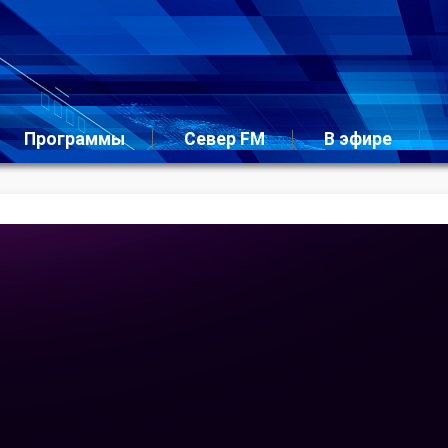
Программы
Север FM
В эфире