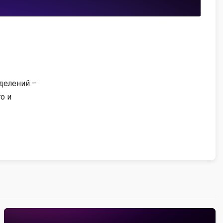
делений –
о и