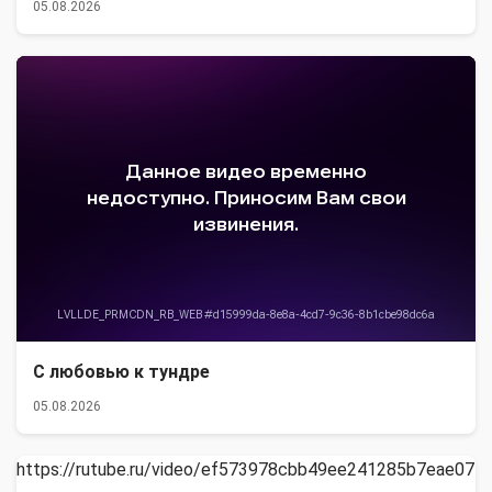
05.08.2026
С любовью к тундре
05.08.2026
https://rutube.ru/video/ef573978cbb49ee241285b7eae071