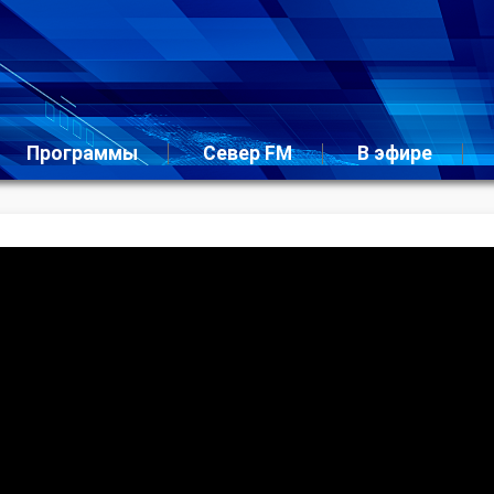
Программы
Север FM
В эфире