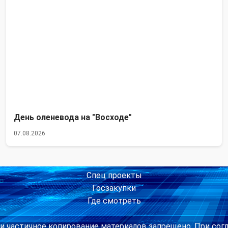
День оленевода на "Восходе"
07.08.2026
Спец проекты
Госзакупки
Где смотреть
и частичное копирование материалов запрещено. При сог