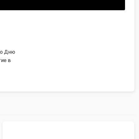
ко Дню
тие в