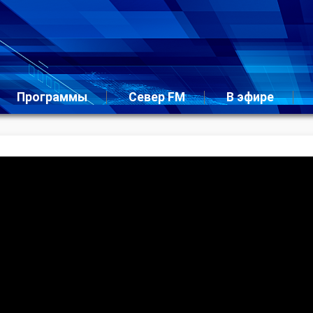
Программы
Север FM
В эфире