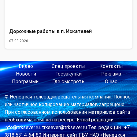
Дорожные работы в п. Искателей
07.08.2026
Видео
Спец проекты
Контакты
Новости
Госзакупки
Реклама
Программы
Где смотреть
О нас
© Ненецкая телерадиовещательная компания. Полное
или частичное копирование материалов запрещено.
При согласованном использовании материалов сайта
необходима ссылка на ресурс. E-mail редакции:
info@trksever.ru, trksever@trksever.ru Тел. редакции.: +7
(818 53) 4-64-80 Интернет-сайт ГБУ НАО «Ненецкая