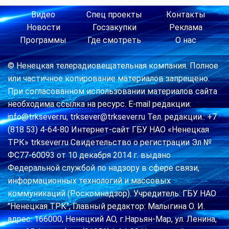
Видео
Спец проекты
Контакты
Новости
Госзакупки
Реклама
Программы
Где смотреть
О нас
© Ненецкая телерадиовещательная компания. Полное
или частичное копирование материалов запрещено.
При согласованном использовании материалов сайта
необходима ссылка на ресурс. E-mail редакции:
info@trksever.ru, trksever@trksever.ru Тел. редакции.: +7
(818 53) 4-64-80 Интернет-сайт ГБУ НАО «Ненецкая
ТРК» trksever.ru Свидетельство о регистрации Эл №
ФС77-60093 от 10 декабря 2014 г. выдано
Федеральной службой по надзору в сфере связи,
информационных технологий и массовых
коммуникаций (Роскомнадзор). Учредитель: ГБУ НАО
"Ненецкая ТРК", Главный редактор: Малыгина О. И.
адрес: 166000, Ненецкий АО, г.Нарьян-Мар, ул. Ленина,