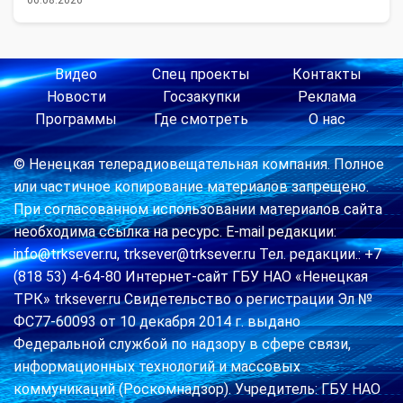
06.08.2026
Видео
Спец проекты
Контакты
Новости
Госзакупки
Реклама
Программы
Где смотреть
О нас
© Ненецкая телерадиовещательная компания. Полное
или частичное копирование материалов запрещено.
При согласованном использовании материалов сайта
необходима ссылка на ресурс. E-mail редакции:
info@trksever.ru, trksever@trksever.ru Тел. редакции.: +7
(818 53) 4-64-80 Интернет-сайт ГБУ НАО «Ненецкая
ТРК» trksever.ru Свидетельство о регистрации Эл №
ФС77-60093 от 10 декабря 2014 г. выдано
Федеральной службой по надзору в сфере связи,
информационных технологий и массовых
коммуникаций (Роскомнадзор). Учредитель: ГБУ НАО