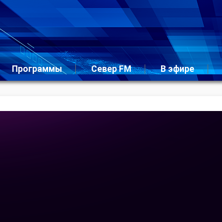
Программы
Север FM
В эфире