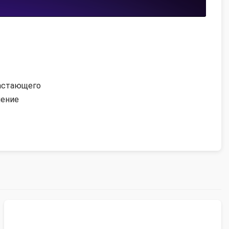
растающего
чение